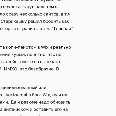
стерхоста ткнул пальцем в
о сразу несколько сайтов, в т.ч.
от старикашку решил бросить как
которые страницы в т.ч. “Главная”
та копи-пейстом в Wix и реально
ичия куцый, понятно, что не
 в плейнтексте он вырезает
. ИМХО, это безобразие! В
я цивилизованный или
iveJournal в блог Wix, ну и на
ми. Да и резюме надо обновить.
а английском и оставить его на