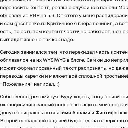
переносить контент, реально случайно в панели Ма
обновление PHP на 5.3. От этого у меня распидорасил
и сам grischenko.ru Критичное я вчера починил, а в
есть, то есть там контент частично работает, но не
выглядят явно не так как надо.
Сегодня занимался тем, что перекидал часть контен
обплевался на их WYSIWYG в блоге. Сам он до неприл
может форматированный текст распознать, но даже
переводы каретки и малюет всё сплошной простынёй
“Пожелания” написал. :)
Собственно, резюмируя. Буду ждать, когда появитс
околоцивилизованный способ вытащить мои посты из L
досуге поиграюсь со всякими Аппами и Финтифлюшка
Второй глобальной задачей будет сделать зеркало н