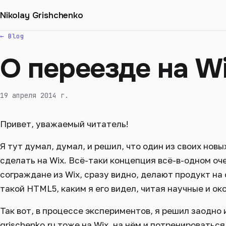
Nikolay Grishchenko
← Blog
О переезде на W
19 апреля 2014 г.
Привет, уважаемый читатель!
Я тут думал, думал, и решил, что один из своих нов
сделать на Wix. Всё-таки концепция всё-в-одном оч
сограждане из Wix, сразу видно, делают продукт на
такой HTML5, каким я его видел, читая научные и ок
Так вот, в процессе экспериментов, я решил заодно
grischenko.ru тоже на Wix, на нём и потренироваться