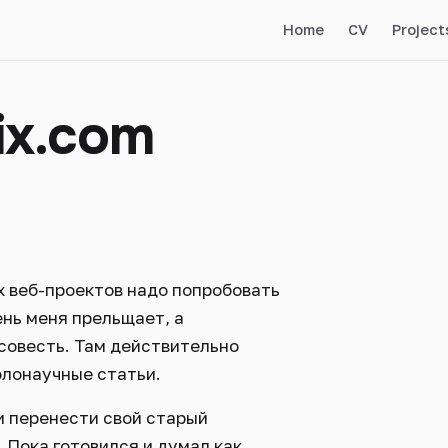
Home
CV
Project
ix.com
ых веб-проектов надо попробовать
ень меня прельщает, а
 совесть. Там действительно
олонаучные статьи.
 и перенести свой старый
. Пока готовился и думал как