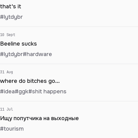
that's it
#lytdybr
10 Sept
Beeline sucks
#lytdybr
#hardware
31 Aug
where do bitches go...
#idea
#ggk
#shit happens
11 Jul
Ищу попутчика на выходные
#tourism