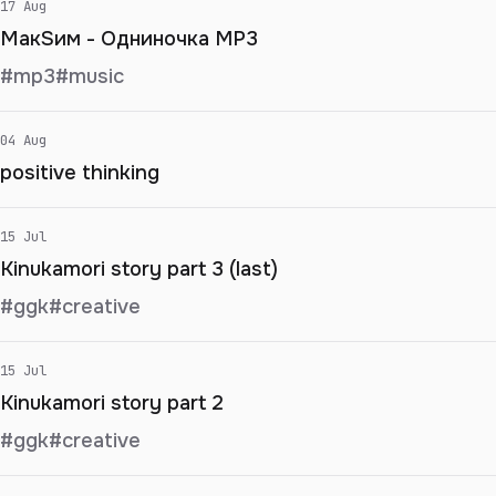
17 Aug
МакSим - Одниночка MP3
#mp3
#music
04 Aug
positive thinking
15 Jul
Kinukamori story part 3 (last)
#ggk
#creative
15 Jul
Kinukamori story part 2
#ggk
#creative