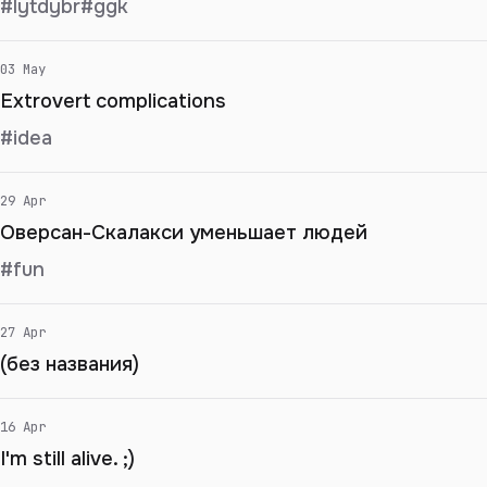
#lytdybr
#ggk
03 May
Extrovert complications
#idea
29 Apr
Оверсан-Скалакси уменьшает людей
#fun
27 Apr
(без названия)
16 Apr
I'm still alive. ;)