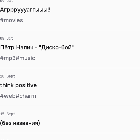
09 Oct
Агррруууаггыыы!!
#movies
08 Oct
Пётр Налич - "Диско-бой"
#mp3
#music
20 Sept
think positive
#web
#charm
15 Sept
(без названия)