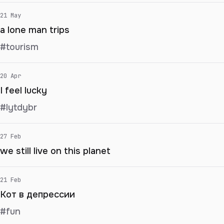
21 May
a lone man trips
#tourism
20 Apr
I feel lucky
#lytdybr
27 Feb
we still live on this planet
21 Feb
Кот в депрессии
#fun