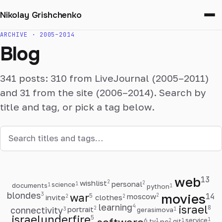
Nikolay Grishchenko
ARCHIVE · 2005–2014
Blog
341 posts: 310 from LiveJournal (2005–2011)
and 31 from the site (2006–2014). Search by
title and tag, or pick a tag below.
web
13
wishlist
2
personal
2
science
1
documents
1
python
1
blondes
3
movies
14
war
5
moscow
2
invite
2
clothes
2
learning
4
israel
8
connectivity
portrait
2
3
gerasimova
1
israelunderfire
5
6
service
1
tv
1
git
1
pc
2