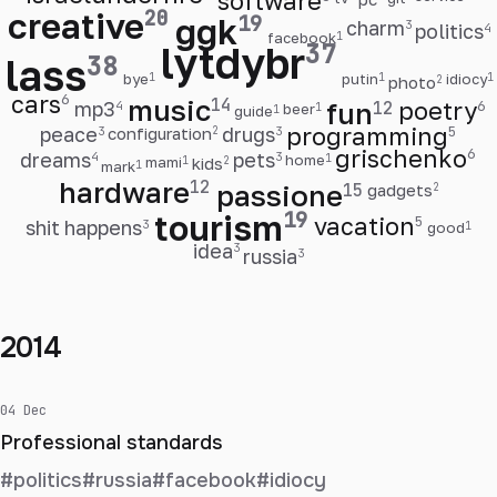
software
creative
20
ggk
19
charm
3
politics
4
facebook
1
lytdybr
37
lass
38
bye
1
putin
1
idiocy
1
photo
2
cars
6
music
14
mp3
fun
12
poetry
6
4
beer
1
guide
1
peace
drugs
programming
5
configuration
2
3
3
grischenko
6
dreams
pets
4
3
home
1
mami
1
kids
2
mark
1
hardware
12
passione
15
gadgets
2
tourism
19
vacation
5
shit happens
3
good
1
idea
3
russia
3
2014
04 Dec
Professional standards
#politics
#russia
#facebook
#idiocy