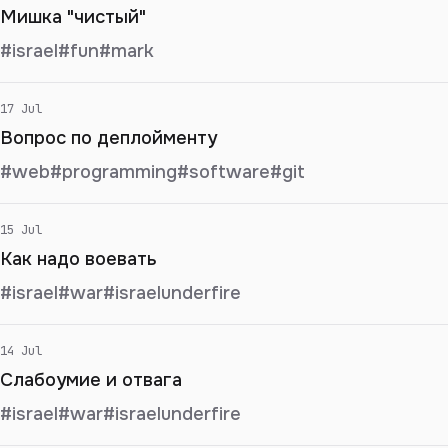
Мишка "чистый"
#israel
#fun
#mark
17 Jul
Вопрос по деплойменту
#web
#programming
#software
#git
15 Jul
Как надо воевать
#israel
#war
#israelunderfire
14 Jul
Слабоумие и отвага
#israel
#war
#israelunderfire