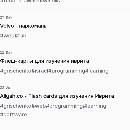
#fun
#hardware
#wishlist
27 May
Volvo - наркоманы
#web
#fun
11 May
Флеш-карты для изучения иврита
#grischenko
#israel
#programming
#learning
23 Apr
Aliyah.co - Flash cards для изучения Иврита
#grischenko
#web
#programming
#learning
#software