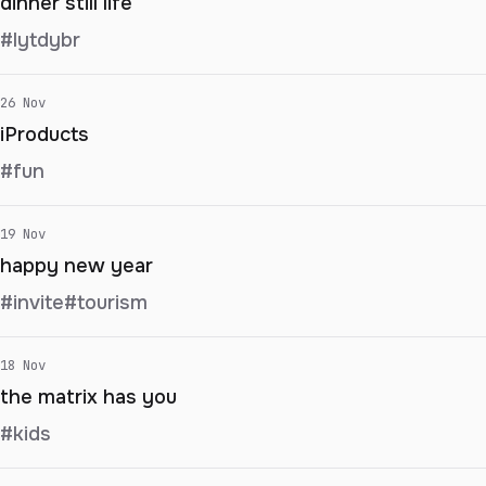
dinner still life
#lytdybr
26 Nov
iProducts
#fun
19 Nov
happy new year
#invite
#tourism
18 Nov
the matrix has you
#kids